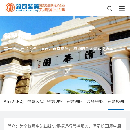
智慧校园
基于师生进出学校、宿舍，食堂就餐，购物的全场景解决方案
AI行为识别
智慧医院
智慧访客
智慧园区
会务/景区
智慧校园
简介：为全校师生进出提供便捷通行管控服务，满足校园师生刷