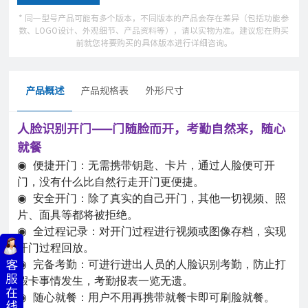
* 同一型号产品可能有多个版本，不同版本的产品会存在差异（包括功能参
数、LOGO设计、外观细节、产品资料等），请以实物为准。建议您在购买
前就您将要购买的具体版本进行详细咨询。
产品概述
产品规格表
外形尺寸
人脸识别开门——门随脸而开，考勤自然来，随心
就餐
便捷开门：无需携带钥匙、卡片，通过人脸便可开
◉
门，没有什么比自然行走开门更便捷。
安全开门：除了真实的自己开门，其他一切视频、照
◉
片、面具等都将被拒绝。
◉
全过程记录：对开门过程进行视频或图像存档，实现
开门过程回放。
客
◉
完备考勤：可进行进出人员的人脸识别考勤，防止打
服
假卡事情发生，考勤报表一览无遗。
在
：用户不用再携带就餐卡即可刷脸就餐。
◉
随心就餐
线