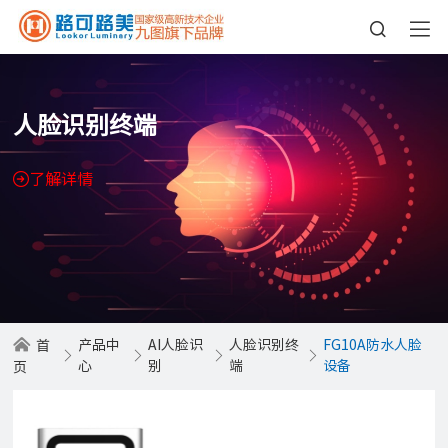
人脸识别终端
了解详情
产品中
AI人脸识
人脸识别终
FG10A防水人脸
首
心
别
端
设备
页