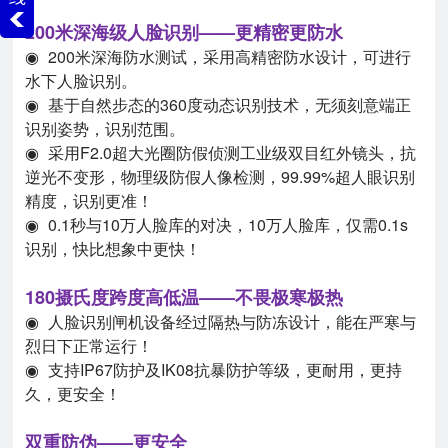
200米深海级人脸识别——更精密更防水
200米深海防水测试，采用高精密防水设计，可进行
◉
水下
人脸识别
。
基于自然步态的360度动态识别技术，无须刻意端正
◉
识别姿势，识别范围。
采用F2.0超大光圈防假侦测工业级双目红外镜头，抗
◉
逆光不变形，物理级防假人像检测，99.99%超人眼识别
精度，识别更准！
0.1秒与10万人脸库的对决，10万人脸库，仅需0.1s
◉
识别，快比想象中更快！
180摄氏度跨度高低温——不畏极寒极热
设备经过隔热与防冻设计，能在严寒与
◉
人脸识别闸机
烈日下正常运行！
支持IP67防护及IK08抗暴防护等级，更耐用，更持
◉
久，更安全！
双重防伪——更安全