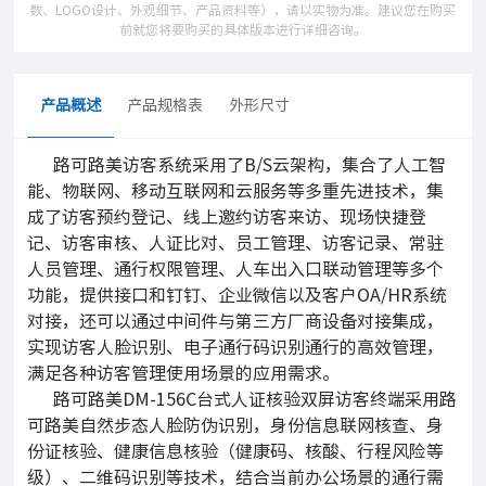
数、LOGO设计、外观细节、产品资料等），请以实物为准。建议您在购买
前就您将要购买的具体版本进行详细咨询。
产品概述
产品规格表
外形尺寸
路可路美访客系统采用了B/S云架构，集合了人工智
能、物联网、移动互联网和云服务等多重先进技术，集
成了访客预约登记、线上
邀约访客来访、现场快捷登
记、访客审核、人证比对、员工管理、访客记录、常驻
人员管理、通行权限管理、人车出入口联动管理等多个
功能，提供接口和钉钉、企业微信以及客户OA/HR系统
对接，还可以通过中间件与第三方厂商设备对接集成，
实现访客人脸识别、电子通行码识别通行的高效管理，
满足各种访客管理使用场景的应用需求。
路可路美DM-156C台式人证核验双屏访客终端采用路
可路美自然步态人脸防伪识别，身份信息联网核查、身
份证核验、健康信息核验（健康码、核酸、行程风险等
级）、二维码识别等技术，结合当前办公场景的通行需