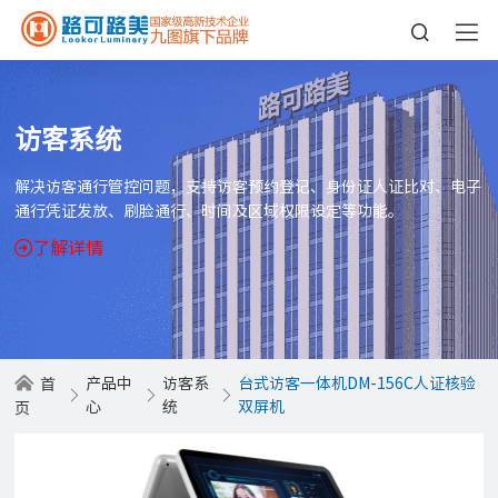
访客系统
解决访客通行管控问题，支持访客预约登记、身份证人证比对、电子
通行凭证发放、刷脸通行、时间及区域权限设定等功能。
了解详情
产品中
访客系
台式访客一体机DM-156C人证核验
首
心
统
双屏机
页