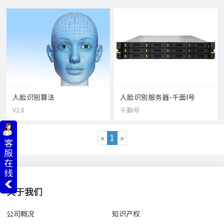
人脸识别算法
人脸识别服务器-千面I号
V2.0
千面I号
«
1
»
客
服
在
线
关于我们
公司概况
知识产权