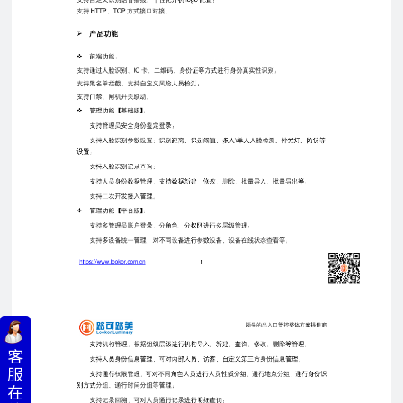
客
服
在