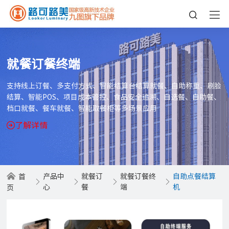
就餐订餐终端
支持线上订餐、多支付方式、智能结算台结算就餐、自助称重、刷脸
结算、智能POS、项目成本管控、食品安全追溯、自选餐、自助餐、
档口就餐、餐车就餐、智能取餐柜等多场景应用
了解详情
产品中
就餐订
就餐订餐终
自助点餐结算
首
心
餐
端
机
页